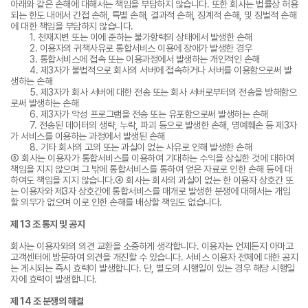
아래와 같은 손해에 대해서는 책임을 부담하지 않습니다. 또한 회사는 법률상 허용
되는 한도 내에서 간접 손해, 특별 손해, 결과적 손해, 징계적 손해, 및 징벌적 손해
에 대한 책임을 부담하지 않습니다.
1. 천재지변 또는 이에 준하는 불가항력의 상태에서 발생한 손해
2. 이용자의 귀책사유로 통합서비스 이용에 장애가 발생한 경우
3. 통합서비스에 접속 또는 이용과정에서 발생하는 개인적인 손해
4. 제3자가 불법적으로 회사의 서버에 접속하거나 서버를 이용함으로써 발
생하는 손해
5. 제3자가 회사 서버에 대한 전송 또는 회사 서버로부터의 전송을 방해함으
로써 발생하는 손해
6. 제3자가 악성 프로그램을 전송 또는 유포함으로써 발생하는 손해
7. 전송된 데이터의 생략, 누락, 파괴 등으로 발생한 손해, 명예훼손 등 제3자
가 서비스를 이용하는 과정에서 발생된 손해
8. 기타 회사의 고의 또는 과실이 없는 사유로 인해 발생한 손해
③ 회사는 이용자가 통합서비스를 이용하여 기대하는 수익을 상실한 것에 대하여
책임을 지지 않으며 그 밖에 통합서비스를 통하여 얻은 자료로 인한 손해 등에 대
하여도 책임을 지지 않습니다.④ 회사는 회사의 과실이 없는 한 이용자 상호간 또
는 이용자와 제3자 상호간에 통합서비스를 매개로 발생한 분쟁에 대해서는 개입
할 의무가 없으며 이로 인한 손해를 배상할 책임도 없습니다.
제 13 조 통지 및 공지
회사는 이용자와의 의견 교환을 소중하게 생각합니다. 이용자는 언제든지 아마고
고객센터에 방문하여 의견을 개진할 수 있습니다. 서비스 이용자 전체에 대한 공지
는 게시되는 즉시 효력이 발생합니다. 단, 별도의 시행일이 있는 경우 해당 시행일
자에 효력이 발생합니다.
제 14 조 분쟁의 해결