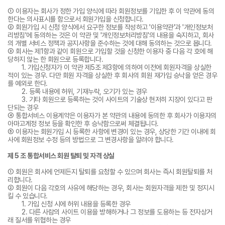
① 이용자는 회사가 정한 가입 양식에 따라 회원정보를 기입한 후 이 약관에 동의
한다는 의사표시를 함으로서 회원가입을 신청합니다.
② 회원가입 시 신청 양식에서 요구한 정보를 작성하고 '이용약관'과 '개인정보처
리방침'에 동의하는 것은 이 약관 및 '개인정보처리방침'의 내용을 숙지하고, 회사
의 개별 서비스 정책과 공지사항을 준수하는 것에 대해 동의하는 것으로 봅니다.
③ 회사는 제1항과 같이 회원으로 가입할 것을 신청한 이용자 중 다음 각 호에 해
당하지 않는 한 회원으로 등록합니다.
1. 가입신청자가 이 약관 제5조 제3항에 의하여 이전에 회원자격을 상실한
적이 있는 경우. 다만 회원 자격을 상실한 후 회사의 회원 재가입 승낙을 얻은 경우
를 예외로 한다.
2. 등록 내용에 허위, 기재누락, 오기가 있는 경우
3. 기타 회원으로 등록하는 것이 사이트의 기술상 현저히 지장이 있다고 판
단되는 경우
④ 통합서비스 이용계약은 이용자가 본 약관의 내용에 동의한 후 회사가 이용자의
아마고계정 정보 등을 확인한 후 승낙함으로써 체결됩니다.
⑤ 이용자는 회원가입 시 등록한 사항에 변경이 있는 경우, 상당한 기간 이내에 회
사에 회원정보 수정 등의 방법으로 그 변경사항을 알려야 합니다.
제 5 조 통합서비스 회원 탈퇴 및 자격 상실
① 회원은 회사에 언제든지 탈퇴를 요청할 수 있으며 회사는 즉시 회원탈퇴를 처
리합니다.
② 회원이 다음 각호의 사유에 해당하는 경우, 회사는 회원자격을 제한 및 정지시
킬 수 있습니다.
1. 가입 신청 시에 허위 내용을 등록한 경우
2. 다른 사람의 사이트 이용을 방해하거나 그 정보를 도용하는 등 전자상거
래 질서를 위협하는 경우