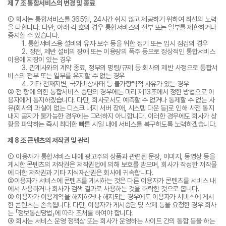
제 7 조 통합서비스의 변경 및 종료
① 회사는 통합서비스를 365일, 24시간 쉬지 않고 제공하기 위하여 최선의 노력
을 다합니다. 다만, 아래 각 호의 경우 통합서비스의 전부 또는 일부를 제한하거나
중지할 수 있습니다.
1. 통합서비스용 설비의 유지·보수 등을 위한 정기 또는 임시 점검의 경우
2. 정전, 제반 설비의 장애 또는 이용량의 폭주 등으로 정상적인 통합서비스
이용에 지장이 있는 경우
3. 관계사와의 계약 종료, 정부의 명령/규제 등 회사의 제반 사정으로 통합서
비스의 전부 또는 일부를 유지할 수 없는 경우
4. 기타 천재지변, 국가비상사태 등 불가항력적 사유가 있는 경우
② 전 항에 의한 통합서비스 중단의 경우에는 미리 제13조에서 정한 방법으로 이
용자에게 통지하겠습니다. 다만, 회사로서도 예측할 수 없거나 통제할 수 없는 사
유(회사의 과실이 없는 디스크 내지 서버 장애, 시스템 다운 등)로 인해 사전 통지
내지 공지가 불가능한 경우에는 그러하지 아니합니다. 이러한 경우에도 회사가 상
황을 파악하는 즉시 최대한 빠른 시일 내에 서비스를 복구하도록 노력하겠습니다.
제 8 조 콘텐츠의 저작권 및 관리
① 이용자가 통합서비스 내에 광고주의 상품과 관련된 문장, 이미지, 동영상 등을
게시한 콘텐츠의 저작권은 저작권법에 의해 보호를 받으며, 회사가 작성한 저작물
에 대한 저작권과 기타 지식재산권은 회사에 귀속합니다.
②이용자가 서비스에 콘텐츠를 게시하는 것은 다른 이용자가 콘텐츠를 서비스 내
에서 사용하거나 회사가 검색 결과로 사용하는 것을 허락한 것으로 봅니다.
③ 이용자가 이용계약을 해지하거나 해지되는 경우에도 이용자가 서비스에 게시
한 콘텐츠는 존속됩니다. 다만, 이용자가 게시중단 및 삭제 등을 요청한 경우 회사
는 「정보통신망법」에 따라 조처를 하여야 합니다.
④ 회사는 서비스 운영 정책상 또는 회사가 운영하는 사이트 간의 통합 등을 하는