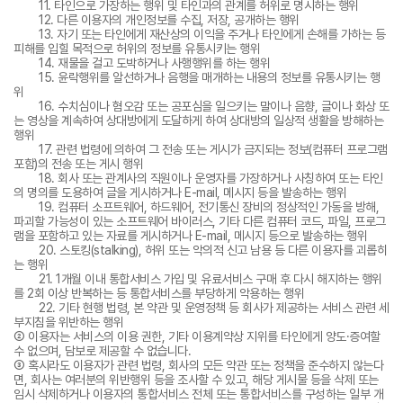
11. 타인으로 가장하는 행위 및 타인과의 관계를 허위로 명시하는 행위
12. 다른 이용자의 개인정보를 수집, 저장, 공개하는 행위
13. 자기 또는 타인에게 재산상의 이익을 주거나 타인에게 손해를 가하는 등
피해를 입힐 목적으로 허위의 정보를 유통시키는 행위
14. 재물을 걸고 도박하거나 사행행위를 하는 행위
15. 윤락행위를 알선하거나 음행을 매개하는 내용의 정보를 유통시키는 행
위
16. 수치심이나 혐오감 또는 공포심을 일으키는 말이나 음향, 글이나 화상 또
는 영상을 계속하여 상대방에게 도달하게 하여 상대방의 일상적 생활을 방해하는
행위
17. 관련 법령에 의하여 그 전송 또는 게시가 금지되는 정보(컴퓨터 프로그램
포함)의 전송 또는 게시 행위
18. 회사 또는 관계사의 직원이나 운영자를 가장하거나 사칭하여 또는 타인
의 명의를 도용하여 글을 게시하거나 E-mail, 메시지 등을 발송하는 행위
19. 컴퓨터 소프트웨어, 하드웨어, 전기통신 장비의 정상적인 가동을 방해,
파괴할 가능성이 있는 소프트웨어 바이러스, 기타 다른 컴퓨터 코드, 파일, 프로그
램을 포함하고 있는 자료를 게시하거나 E-mail, 메시지 등으로 발송하는 행위
20. 스토킹(stalking), 허위 또는 악의적 신고 남용 등 다른 이용자를 괴롭히
는 행위
21. 1개월 이내 통합서비스 가입 및 유료서비스 구매 후 다시 해지하는 행위
를 2회 이상 반복하는 등 통합서비스를 부당하게 악용하는 행위
22. 기타 현행 법령, 본 약관 및 운영정책 등 회사가 제공하는 서비스 관련 세
부지침을 위반하는 행위
② 이용자는 서비스의 이용 권한, 기타 이용계약상 지위를 타인에게 양도·증여할
수 없으며, 담보로 제공할 수 없습니다.
③ 혹시라도 이용자가 관련 법령, 회사의 모든 약관 또는 정책을 준수하지 않는다
면, 회사는 여러분의 위반행위 등을 조사할 수 있고, 해당 게시물 등을 삭제 또는
임시 삭제하거나 이용자의 통합서비스 전체 또는 통합서비스를 구성하는 일부 개