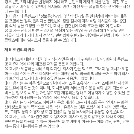
경우 콘텐츠의 내용을 변경하지 아니하고 콘텐츠의 게재 위치를 변경ㆍ이전 또는
공유로 서비스할 수 있으며, 게시물의 변경ㆍ이전 또는 공유를 하는 경우에는 사전
에 공지합니다.
⑤ 이용자의 콘텐츠가 「정보통신망법」 및 「저작권법」 등 관련법에 위반되는 내용
을 포함하는 경우, 권리자는 관련법이 정한 절차에 따라 해당 게시물의 게시중단
및 삭제 등을 요청할 수 있으며, 회사는 관련법에 따라 조처를 하여야 합니다.
⑥ 회사는 전항에 따른 권리자의 요청이 없는 경우라도 권리침해가 인정될 만한
사유가 있거나 기타 회사 정책 및 관련법에 위반되는 경우에는 관련법에 따라 해당
콘텐츠에 대해 임시조치 등을 취할 수 있습니다.
제 9 조 권리의 귀속
① 서비스에 대한 저작권 및 지식재산권은 회사에 귀속됩니다. 단, 회원의 콘텐츠
및 제휴계약에 따라 제공된 저작물 등은 제외합니다.
② 회사가 제공하는 서비스의 디자인, 회사가 만든 텍스트, 그래픽 등 회사가 제공
하는 서비스에 관련된 지식재산권은 대한민국 및 외국의 법령을 근거로 하여 회사
가 보유하고 있거나 회사에 소유권 또는 사용권이 있습니다.
③ 이용자는 본 이용약관으로 인하여 서비스를 소유하거나 서비스에 관한 저작권
을 보유하게 되는 것이 아니라, 회사로부터 서비스의 이용을 허락 받게 되는바, 서
비스는 정보 취득 또는 개인용도로만 제공되는 형태로 이용자가 이용할 수 있을 뿐
가공하여 재사용하는 등 영리적 목적으로 이용할 수 없습니다.
④ 이용자는 명시적으로 허락된 내용을 제외하고는 서비스를 통해 얻어지는 회원
상태정보를 영리 목적으로 사용, 복사, 유통하는 것을 포함하여 회사가 만든 텍스
트, 그래픽 등의 이용자 상호 간 전송기능 등을 복사하거나 유통할 수 없습니다.
⑤ 회사는 서비스와 관련하여 이용자에게 회사가 정한 이용조건에 따라 아이디,
콘텐츠 등을 이용할 수 있는 이용권만을 부여하며, 이용자는 이를 양도, 판매, 담보
제공 등의 처분행위를 할 수 없습니다.