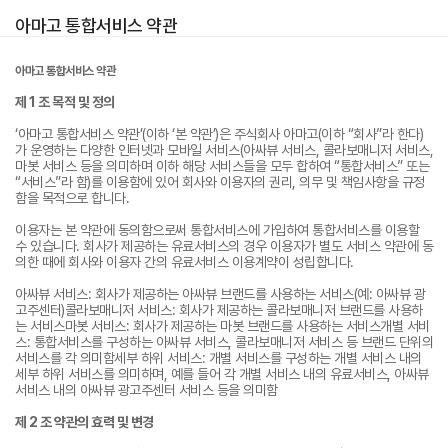
아마고 통합서비스 약관
아마고 통합서비스 약관
제 1 조 목적 및 정의
‘아마고 통합서비스 약관’(이하 ‘본 약관’)은 주식회사 아마고(이하 “회사”라 한다)
가 운영하는 다양한 인터넷과 모바일 서비스(아싸뷰 서비스, 콜라보매니저 서비스,
마봇 서비스 등을 의미하며 이하 해당 서비스들을 모두 합하여 “통합서비스” 또는
“서비스”라 함)를 이용함에 있어 회사와 이용자의 권리, 의무 및 책임사항을 규정
함을 목적으로 합니다.
이용자는 본 약관에 동의함으로써 통합서비스에 가입하여 통합서비스를 이용할
수 있습니다. 회사가 제공하는 유료서비스의 경우 이용자가 별도 서비스 약관에 동
의한 때에 회사와 이용자 간의 유료서비스 이용계약이 성립합니다.
아싸뷰 서비스: 회사가 제공하는 아싸뷰 브랜드를 사용하는 서비스(예: 아싸뷰 광
고주센터)콜라보매니저 서비스: 회사가 제공하는 콜라보매니저 브랜드를 사용하
는 서비스마봇 서비스: 회사가 제공하는 마봇 브랜드를 사용하는 서비스개별 서비
스: 통합서비스를 구성하는 아싸뷰 서비스, 콜라보매니저 서비스 등 브랜드 단위의
서비스를 각 의미함세부 하위 서비스: 개별 서비스를 구성하는 개별 서비스 내의
세부 하위 서비스를 의미하며, 예를 들어 각 개별 서비스 내의 유료서비스, 아싸뷰
서비스 내의 아싸뷰 광고주센터 서비스 등을 의미함
제 2 조 약관의 효력 및 변경