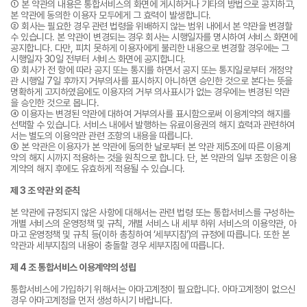
① 본 약관의 내용은 통합서비스의 화면에 게시하거나 기타의 방법으로 공지하고,
본 약관에 동의한 이용자 모두에게 그 효력이 발생합니다.
② 회사는 필요한 경우 관련 법령을 위배하지 않는 범위 내에서 본 약관을 변경할
수 있습니다. 본 약관이 변경되는 경우 회사는 시행일자를 명시하여 서비스 화면에
공지합니다. 다만, 피치 못하게 이용자에게 불리한 내용으로 변경할 경우에는 그
시행일자 30일 전부터 서비스 화면에 공지합니다.
③ 회사가 전 항에 따라 공지 또는 통지를 하면서 공지 또는 통지일로부터 개정약
관 시행일 7일 후까지 거부의사를 표시하지 아니하면 승인한 것으로 본다는 뜻을
명확하게 고지하였음에도 이용자의 거부 의사표시가 없는 경우에는 변경된 약관
을 승인한 것으로 봅니다.
④ 이용자는 변경된 약관에 대하여 거부의사를 표시함으로써 이용계약의 해지를
선택할 수 있습니다. 서비스 내에서 발행하는 유료이용권의 해지 효력과 관련하여
서는 별도의 이용약관 관련 조항의 내용을 따릅니다.
⑤ 본 약관은 이용자가 본 약관에 동의한 날로부터 본 약관 제5조에 따른 이용계
약의 해지 시까지 적용하는 것을 원칙으로 합니다. 단, 본 약관의 일부 조항은 이용
계약의 해지 후에도 유효하게 적용될 수 있습니다.
제 3 조 약관 외 준칙
본 약관에 규정되지 않은 사항에 대해서는 관련 법령 또는 통합서비스를 구성하는
개별 서비스의 운영정책 및 규칙, 개별 서비스 내 세부 하위 서비스의 이용약관, 아
마고 운영정책 및 규칙 등(이하 총칭하여 ‘세부지침’)의 규정에 따릅니다. 또한 본
약관과 세부지침의 내용이 충돌할 경우 세부지침에 따릅니다.
제 4 조 통합서비스 이용계약의 성립
통합서비스에 가입하기 위해서는 아마고계정이 필요합니다. 아마고계정이 없으신
경우 아마고계정을 먼저 생성하시기 바랍니다.