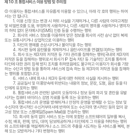
제 10 조 통합서비스 이용 방법 및 주의점
① 이용자는 통합서비스를 자유롭게 이용할 수 있으나, 아래 각 호의 행위는 하여
서는 안 됩니다.
1. 이용 신청 또는 변경 시 허위 사실을 기재하거나, 다른 사람의 아마고계정
및 비밀번호를 도용, 부정하게 사용하거나, 다른 사람의 명의를 사용하거나 명의자
의 허락 없이 문자메시지(SMS) 인증 등을 수행하는 행위
2. 회사의 서비스 정보를 이용하여 얻은 정보를 회사의 사전 승낙 없이 복제
또는 유통시키거나 상업적으로 이용하는 행위
3. 타인의 명예를 손상시키거나 불이익을 주는 행위
4. 게시판 등에 음란물을 게재하거나 음란사이트를 연결(링크)하는 행위
5. 회사 또는 제3자의 저작권 등 기타 권리를 침해하는 행위(국내외 제3자의
저작권 등을 침해하는 행위로서 회사가 IP 접속 차단 등 기술적인 조치를 통하여
타인에 대한 권리 침해 방지 조치를 취하였음에도 불구하고 이용자가 회사를 기망
하는 수단과 방법 등을 통하여 서비스에 접속 하는 등 제3자의 저작권 등을 침해하
는 행위를 포함합니다)
6. 서비스 내에 회사나 제3자 등에 대한 허위의 사실을 게시하는 행위
7. 공공질서 및 미풍양속에 위반되는 내용의 정보, 문장, 도형, 음성 등을 타
인에게 유포하는 행위
8. 통합서비스와 관련된 설비의 오동작이나 정보 등의 파괴 및 혼란을 유발
시키는 컴퓨터 바이러스 감염 자료를 등록 또는 유포하는 행위
9. 통합서비스의 운영을 방해하거나 안정적 운영을 방해할 수 있는 정보 및
수신자의 명시적인 수신거부의사에 반하여 또는 수신자의 명시적인 동의 없이 광
고성 정보 또는 스팸메일(Spam Mail)을 전송하는 행위
10. 회사의 동의 없이 서비스 또는 이에 포함된 소프트웨어의 일부를 복사,
수정, 배포, 판매, 양도, 대여, 담보제공하거나 타인에게 그 이용을 허락하는 행위
와 소프트웨어를 역설계하거나 소스 코드의 추출을 시도하는 등 서비스를 복제, 분
해 또는 모방하거나 기타 변형하는 행위