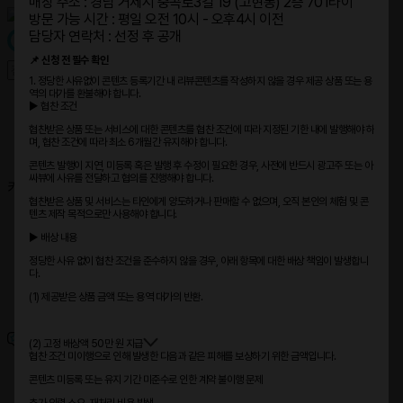
매장 주소 : 경남 거제시 중곡로3길 19 (고현동) 2층 701타이
방문 가능 시간 : 평일 오전 10시 - 오후4시 이전
담당자 연락처 : 선정 후 공개
📌 신청 전 필수 확인
1. 정당한 사유없이 콘텐츠 등록기간 내 리뷰콘텐츠를 작성하지 않을 경우 제공 상품 또는 용
역의 대가를 환불해야 합니다.
회원가입
▶︎ 협찬 조건
로그인
협찬받은 상품 또는 서비스에 대한 콘텐츠를 협찬 조건에 따라 지정된 기한 내에 발행해야 하
광고주 센터
며, 협찬 조건에 따라 최소 6개월간 유지해야 합니다.
광고주이신가요?
여기서 시작해주세요!
콘텐츠 발행이 지연, 미등록 혹은 발행 후 수정이 필요한 경우, 사전에 반드시 광고주 또는 아
싸뷰에 사유를 전달하고 협의를 진행해야 합니다.
카테고리
협찬받은 상품 및 서비스는 타인에게 양도하거나 판매할 수 없으며, 오직 본인의 체험 및 콘
텐츠 제작 목적으로만 사용해야 합니다.
전체 캠페인
맞춤 검색
▶︎ 배상 내용
아싸뷰 타임
27:42:19
정당한 사유 없이 협찬 조건을 준수하지 않을 경우, 아래 항목에 대한 배상 책임이 발생합니
제품
다.
지역
(1) 제공받은 상품 금액 또는 용역 대가의 반환.
기자단
캠페인
(2) 고정 배상액 50만 원 지급
협찬 조건 미이행으로 인해 발생한 다음과 같은 피해를 보상하기 위한 금액입니다.
전체 캠페인
콘텐츠 미등록 또는 유지 기간 미준수로 인한 계약 불이행 문제
맞춤 검색