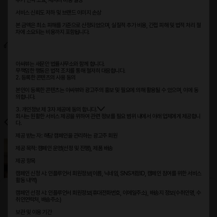
추가 인력 소요, 재처리 비용 발생
아싸뷰 타임
제품 캠페인
서비스 신뢰도 저하 및 브랜드 이미지 손상
지역 캠페인
본 금액은 최소 피해를 기준으로 산정되었으며, 실질적 추가 비용, 간접 피해 및 법적 처리 절
기자단
차에 소요되는 비용까지 포함됩니다.
고객센터
이용 가이드
아싸뷰는 새문안 법률사무소와 함께 합니다.
무책임한 행동은 법적 조치를 통해 철저히 대응합니다.
자주묻는질문
2. 등록한 콘텐츠의 사용 동의
1:1문의
공지사항
본인이 등록한 콘텐츠는 아싸뷰와 광고주의 홍보 및 필요에 의해 활용될 수 있으며, 이에 동
의합니다.
커뮤니티 가이드라인
3. 개인정보 제 3자 제공에 동의 합니다.
회사는 원활한 서비스 제공을 위하여 관련 정보를 필요 범위 내에서 아래 업체에게 제공합니
[부산-경남 거제시] 701타이
다.
제공 받는 자: 해당 캠페인을 관리하는 광고주 회원
제공 목적: 캠페인 운영(선정 및 진행), 제품 배송
제공 항목
새 메시지가 도착했습니다. 확인해 주세요!
캠페인 신청 시: 인플루언서 회원정보(이름, 닉네임, SNS계정ID, 캠페인 참여를 위한 서비스
활동 내역)
0
캠페인 선정 시: 인플루언서 회원정보(휴대전화번호, 이메일주소), 배송지 정보(수취인명, 수
취인연락처, 배송주소)
캠페인
맞춤 검색
홈
메시지
마이
보관 및 이용 기간